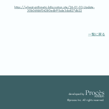
https://wheat-arithmetic-b8a.notion.site/26-01-03-Update-
30b06fd6f34280edb91bde3da827db22
一覧に戻る
developed by
利用規約
©proces Inc. All rights reserved.