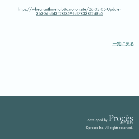
https://wheat-arithmetic-b8a.notion.site/26-03-05-Update-
36306fd6f342813594cff7833812d8b5
一覧に戻る
developed by
利用規約
©proces Inc. All rights reserved.